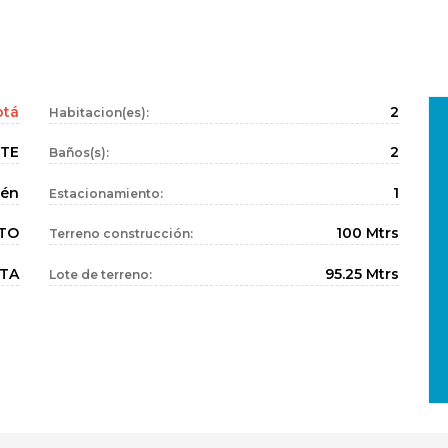
otá
2
Habitacion(es):
TE
2
Baños(s):
uén
1
Estacionamiento:
TO
100 Mtrs
Terreno construcción:
TA
95.25 Mtrs
Lote de terreno: