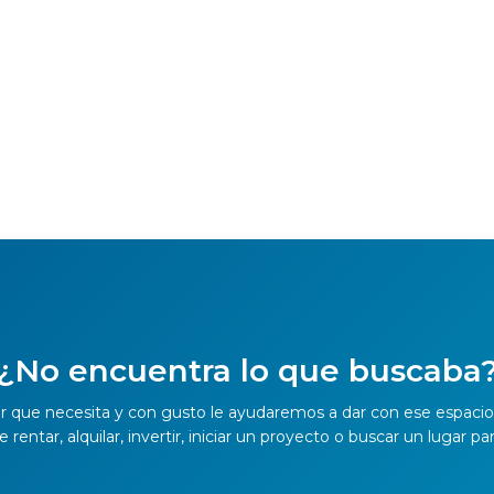
¿No encuentra lo que buscaba
r que necesita y con gusto le ayudaremos a dar con ese espacio 
rentar, alquilar, invertir, iniciar un proyecto o buscar un lugar par