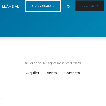
310 8736482
ESCRIBE
LLÁME AL
O
© Lorenca. All Rights Reserved. 2020
Alquiler
Venta
Contacto