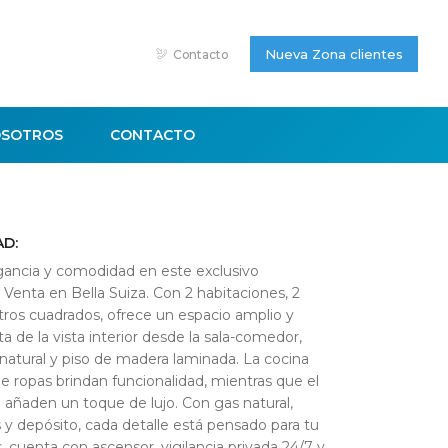
Nueva Zona clientes
Contacto
SOTROS
CONTACTO
AD:
gancia y comodidad en este exclusivo
Venta en Bella Suiza. Con 2 habitaciones, 2
ros cuadrados, ofrece un espacio amplio y
ta de la vista interior desde la sala-comedor,
natural y piso de madera laminada. La cocina
de ropas brindan funcionalidad, mientras que el
i añaden un toque de lujo. Con gas natural,
 y depósito, cada detalle está pensado para tu
 cuenta con ascensor, vigilancia privada 24/7 y