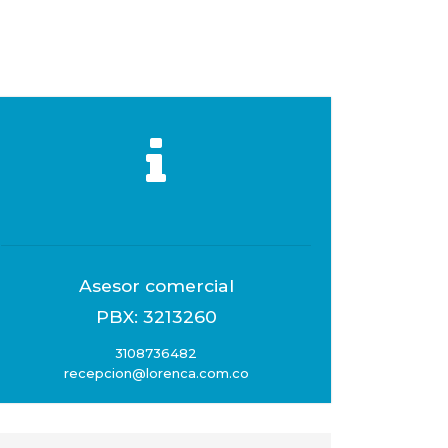
Asesor comercial
PBX: 3213260
3108736482
recepcion@lorenca.com.co